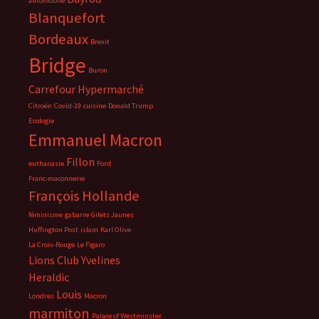
automobile
Blanquefort
Bordeaux
Brexit
Bridge
Buron
Carrefour Hypermarché
Citroën
Covid-19
cuisine
Donald Trump
Ecologie
Emmanuel Macron
Fillon
euthanasie
Ford
Franc-maconnerie
François Hollande
féminisme
gabarre
Gilets Jaunes
Huffington Post
islam
Karl Olive
La Croix-Rouge
Le Figaro
Lions Club Yvelines
Heraldic
Louis
Londres
Macron
marmiton
Palace of Westminster