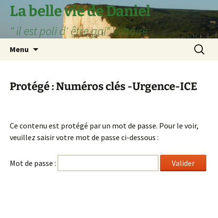
Aller
La belle vie de Daniel
au
" il est poli d' être gai" Voltaire
contenu
Recherc
Menu
Protégé : Numéros clés -Urgence-ICE
Ce contenu est protégé par un mot de passe. Pour le voir,
veuillez saisir votre mot de passe ci-dessous :
Mot de passe :