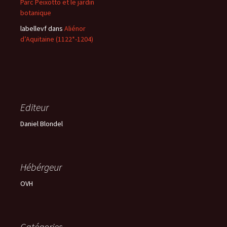
Parc Peixotto et le jardin
botanique
labellevf
dans
Aliénor
d’Aquitaine (1122*-1204)
Editeur
Daniel Blondel
Hébérgeur
OVH
Catégories