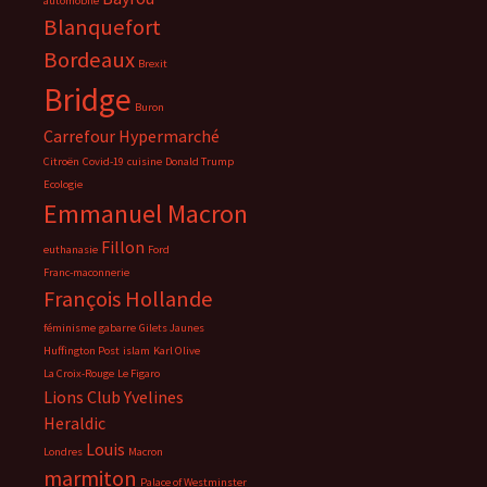
automobile
Blanquefort
Bordeaux
Brexit
Bridge
Buron
Carrefour Hypermarché
Citroën
Covid-19
cuisine
Donald Trump
Ecologie
Emmanuel Macron
Fillon
euthanasie
Ford
Franc-maconnerie
François Hollande
féminisme
gabarre
Gilets Jaunes
Huffington Post
islam
Karl Olive
La Croix-Rouge
Le Figaro
Lions Club Yvelines
Heraldic
Louis
Londres
Macron
marmiton
Palace of Westminster