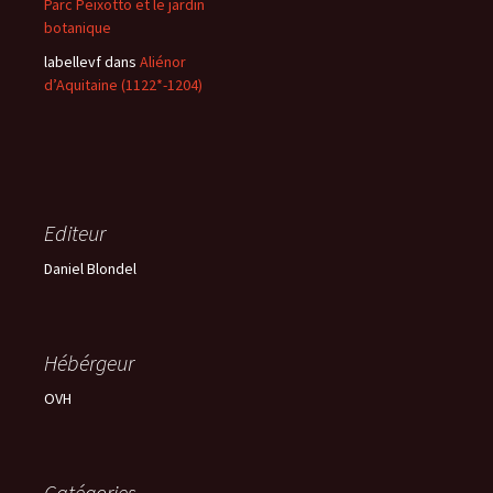
Parc Peixotto et le jardin
botanique
labellevf
dans
Aliénor
d’Aquitaine (1122*-1204)
Editeur
Daniel Blondel
Hébérgeur
OVH
Catégories