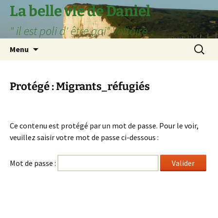
Aller
La belle vie de Daniel
au
" il est poli d' être gai" Voltaire
contenu
Recherc
Menu
Protégé : Migrants_réfugiés
Ce contenu est protégé par un mot de passe. Pour le voir,
veuillez saisir votre mot de passe ci-dessous :
Mot de passe :