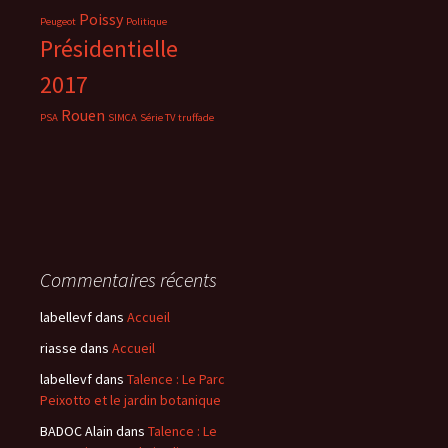
Poissy
Peugeot
Politique
Présidentielle
2017
Rouen
PSA
SIMCA
Série TV
truffade
Commentaires récents
labellevf
dans
Accueil
riasse
dans
Accueil
labellevf
dans
Talence : Le Parc
Peixotto et le jardin botanique
BADOC Alain
dans
Talence : Le