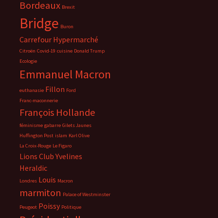
Bordeaux
Brexit
Bridge
Buron
Carrefour Hypermarché
Citroën
Covid-19
cuisine
Donald Trump
Ecologie
Emmanuel Macron
Fillon
euthanasie
Ford
Franc-maconnerie
François Hollande
féminisme
gabarre
Gilets Jaunes
Huffington Post
islam
Karl Olive
La Croix-Rouge
Le Figaro
Lions Club Yvelines
Heraldic
Louis
Londres
Macron
marmiton
Palace of Westminster
Poissy
Peugeot
Politique