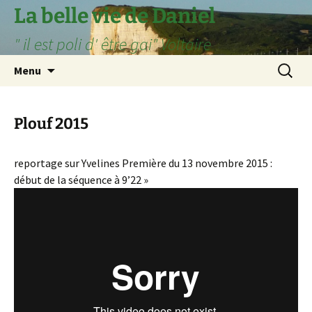
Aller
La belle vie de Daniel
au
" il est poli d' être gai" Voltaire
contenu
Recherc
Menu
Plouf 2015
reportage sur Yvelines Première du 13 novembre 2015 :
début de la séquence à 9’22 »