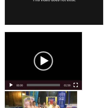
Lecteur
vidéo
00:00
01:59