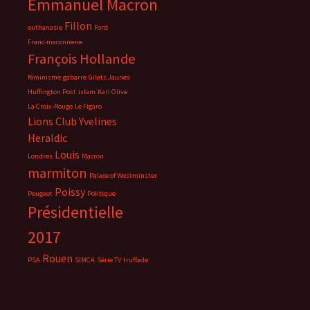
Emmanuel Macron
Fillon
euthanasie
Ford
Franc-maconnerie
François Hollande
féminisme
gabarre
Gilets Jaunes
Huffington Post
islam
Karl Olive
La Croix-Rouge
Le Figaro
Lions Club Yvelines
Heraldic
Louis
Londres
Macron
marmiton
Palace of Westminster
Poissy
Peugeot
Politique
Présidentielle
2017
Rouen
PSA
SIMCA
Série TV
truffade