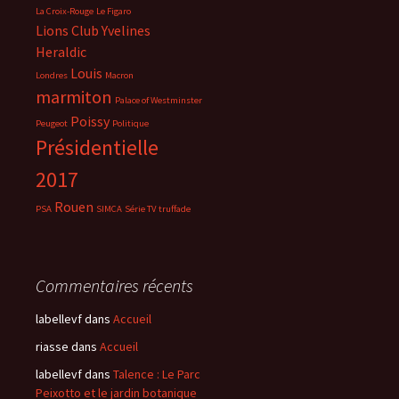
La Croix-Rouge
Le Figaro
Lions Club Yvelines
Heraldic
Louis
Londres
Macron
marmiton
Palace of Westminster
Poissy
Peugeot
Politique
Présidentielle
2017
Rouen
PSA
SIMCA
Série TV
truffade
Commentaires récents
labellevf
dans
Accueil
riasse
dans
Accueil
labellevf
dans
Talence : Le Parc
Peixotto et le jardin botanique