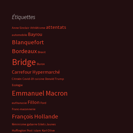
Étiquettes
attentats
Anne Sinclair
Athlétisme
Bayrou
automobile
Blanquefort
Bordeaux
Brexit
Bridge
Buron
Carrefour Hypermarché
Citroën
Covid-19
cuisine
Donald Trump
Ecologie
Emmanuel Macron
Fillon
euthanasie
Ford
Franc-maconnerie
François Hollande
féminisme
gabarre
Gilets Jaunes
Huffington Post
islam
Karl Olive