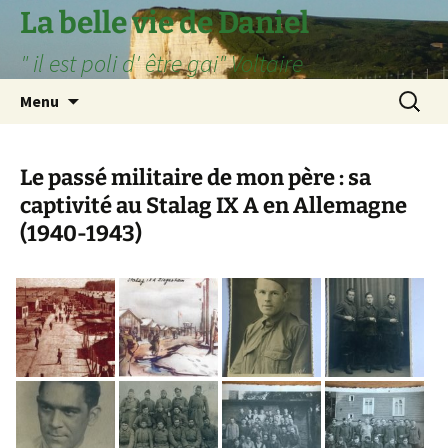
Aller
La belle vie de Daniel
au
" il est poli d' être gai" Voltaire
contenu
Recherc
Menu
Le passé militaire de mon père : sa
captivité au Stalag IX A en Allemagne
(1940-1943)