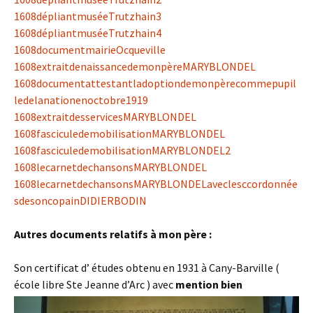
1608dépliantmuséeTrutzhain3
1608dépliantmuséeTrutzhain4
1608documentmairieOcqueville
1608extraitdenaissancedemonpèreMARYBLONDEL
1608documentattestantladoptiondemonpèrecommepupil
ledelanationenoctobre1919
1608extraitdesservicesMARYBLONDEL
1608fasciculedemobilisationMARYBLONDEL
1608fasciculedemobilisationMARYBLONDEL2
1608lecarnetdechansonsMARYBLONDEL
1608lecarnetdechansonsMARYBLONDELaveclesccordonnée
sdesoncopainDIDIERBODIN
Autres documents relatifs à mon père :
Son certificat d’ études obtenu en 1931 à Cany-Barville (
école libre Ste Jeanne d’Arc ) avec
mention bien