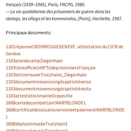
français (1939–1945), Paris, FNCPG, 1980.
— La vie quotidienne des prisonniers de guerre dans les
stalags, les oflags et les kommandos, [Paris], Hachette, 1987
.
Principaux documents:
1201réponseCROIXROUGEGENEVE : attestation du CICR de
Genève
1103planducampZiegenhain
1103listeofficielleN°51deprisonniersFrançais
1103lettremuseeTrutzhaim_Ziegenhain
1103documentmiseencongécaptivitéverso
1103documentmiseencongécaptivitérecto
1103attestationmairieOcqueville
1608carteducombattantMARYBLONDEL
1608certificatdecessationenvivreetpaiementMARYBLONDE
L
1608dépliantmuséeTrutzhain1
1608dépliantmuséeTrutzhain2