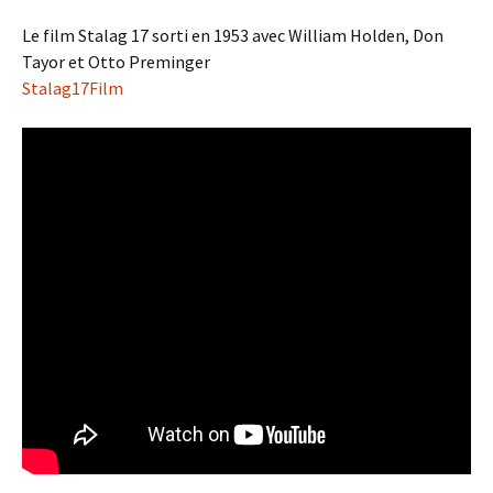
Le film Stalag 17 sorti en 1953 avec William Holden, Don
Tayor et Otto Preminger
Stalag17Film