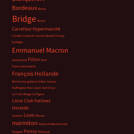
Bordeaux
Brexit
Bridge
Buron
Carrefour Hypermarché
Citroën
Covid-19
cuisine
Donald Trump
Ecologie
Emmanuel Macron
Fillon
euthanasie
Ford
Franc-maconnerie
François Hollande
féminisme
gabarre
Gilets Jaunes
Huffington Post
islam
Karl Olive
La Croix-Rouge
Le Figaro
Lions Club Yvelines
Heraldic
Louis
Londres
Macron
marmiton
Palace of Westminster
Poissy
Peugeot
Politique