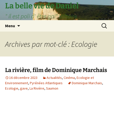
Aller
La belle vie de Daniel
au
" il est poli d' être gai" Voltaire
contenu
Recherc
Menu
Archives par mot-clé : Ecologie
La rivière, film de Dominique Marchais
16 décembre 2023
Actualités
,
Cinéma
,
Ecologie et
Environnement
,
Pyrénées Atlantiques
Dominique Marchais
,
Ecologie
,
gave
,
La Rivière
,
Saumon