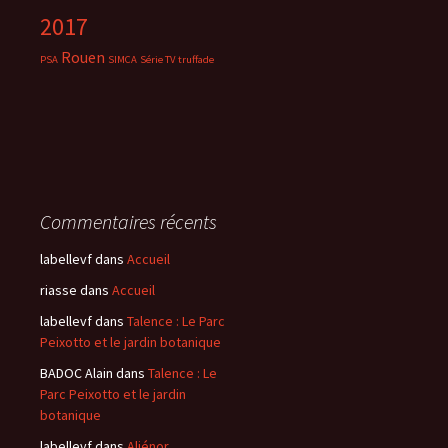
2017
Rouen
PSA
SIMCA
Série TV
truffade
Commentaires récents
labellevf
dans
Accueil
riasse
dans
Accueil
labellevf
dans
Talence : Le Parc
Peixotto et le jardin botanique
BADOC Alain
dans
Talence : Le
Parc Peixotto et le jardin
botanique
labellevf
dans
Aliénor