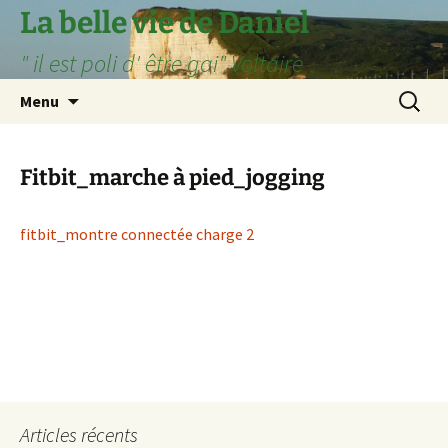
Aller
La belle vie de Daniel
au
" il est poli d' être gai" Voltaire
contenu
Recherc
Menu
Fitbit_marche à pied_jogging
fitbit_montre connectée charge 2
Articles récents