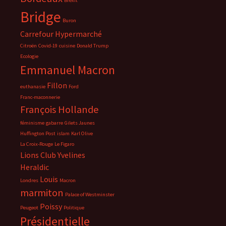
Brexit
Bridge
Buron
Carrefour Hypermarché
Citroën
Covid-19
cuisine
Donald Trump
Ecologie
Emmanuel Macron
Fillon
euthanasie
Ford
Franc-maconnerie
François Hollande
féminisme
gabarre
Gilets Jaunes
Huffington Post
islam
Karl Olive
La Croix-Rouge
Le Figaro
Lions Club Yvelines
Heraldic
Louis
Londres
Macron
marmiton
Palace of Westminster
Poissy
Peugeot
Politique
Présidentielle