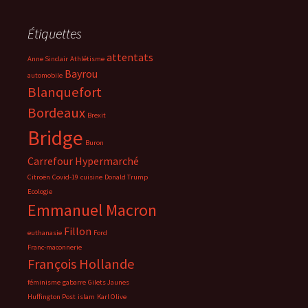
Étiquettes
attentats
Anne Sinclair
Athlétisme
Bayrou
automobile
Blanquefort
Bordeaux
Brexit
Bridge
Buron
Carrefour Hypermarché
Citroën
Covid-19
cuisine
Donald Trump
Ecologie
Emmanuel Macron
Fillon
euthanasie
Ford
Franc-maconnerie
François Hollande
féminisme
gabarre
Gilets Jaunes
Huffington Post
islam
Karl Olive