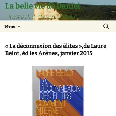
Aller
La belle vie de Daniel
au
" il est poli d' être gai" Voltaire
contenu
Recherc
Menu
« La déconnexion des élites »,de Laure
Belot, éd les Arènes, janvier 2015