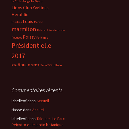
La Croix-Rouge
Le Figaro
Lions Club Yvelines
Heraldic
Louis
Londres
Macron
marmiton
Palace of Westminster
Poissy
Peugeot
Politique
Présidentielle
2017
Rouen
PSA
SIMCA
Série TV
truffade
Commentaires récents
labellevf
dans
Accueil
riasse
dans
Accueil
labellevf
dans
Talence : Le Parc
Peixotto et le jardin botanique