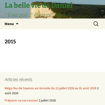
Aller
La belle vie de Daniel
au
" il est poli d' être gai" Voltaire
contenu
Recherc
Menu
2015
Articles récents
Méga feu de Saumos en Gironde du 22 juillet 2026 au 01 août 2026
2
août 2026
Préparer sa succession
2 juillet 2026