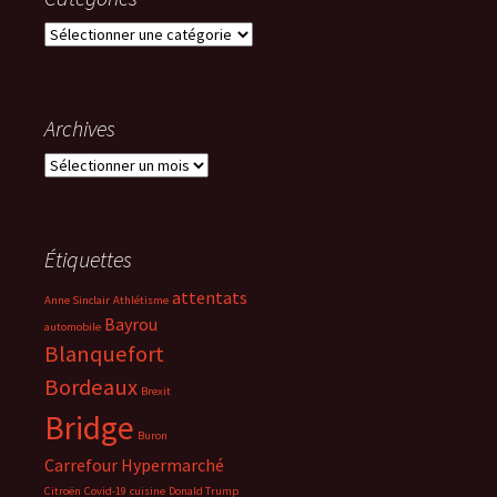
Catégories
Archives
Archives
Étiquettes
attentats
Anne Sinclair
Athlétisme
Bayrou
automobile
Blanquefort
Bordeaux
Brexit
Bridge
Buron
Carrefour Hypermarché
Citroën
Covid-19
cuisine
Donald Trump