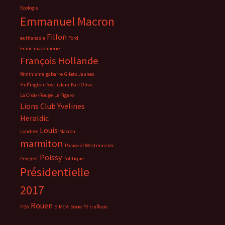
Ecologie
Emmanuel Macron
Fillon
euthanasie
Ford
Franc-maconnerie
François Hollande
féminisme
gabarre
Gilets Jaunes
Huffington Post
islam
Karl Olive
La Croix-Rouge
Le Figaro
Lions Club Yvelines
Heraldic
Louis
Londres
Macron
marmiton
Palace of Westminster
Poissy
Peugeot
Politique
Présidentielle
2017
Rouen
PSA
SIMCA
Série TV
truffade