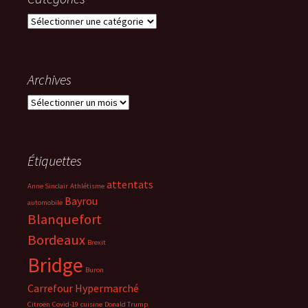
Catégories
Archives
Archives
Étiquettes
attentats
Anne Sinclair
Athlétisme
Bayrou
automobile
Blanquefort
Bordeaux
Brexit
Bridge
Buron
Carrefour Hypermarché
Citroën
Covid-19
cuisine
Donald Trump