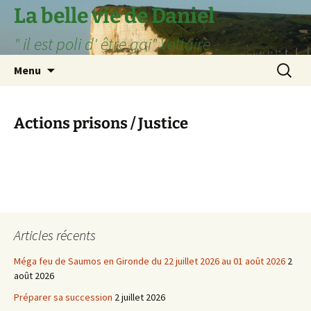
Aller
La belle vie de Daniel
au
" il est poli d' être gai" Voltaire
contenu
Recherc
Menu
Actions prisons / Justice
Articles récents
Méga feu de Saumos en Gironde du 22 juillet 2026 au 01 août 2026
2
août 2026
Préparer sa succession
2 juillet 2026