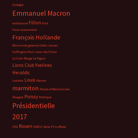
Ecologie
Emmanuel Macron
Fillon
euthanasie
Ford
Franc-maconnerie
François Hollande
féminisme
gabarre
Gilets Jaunes
Huffington Post
islam
Karl Olive
La Croix-Rouge
Le Figaro
Lions Club Yvelines
Heraldic
Louis
Londres
Macron
marmiton
Palace of Westminster
Poissy
Peugeot
Politique
Présidentielle
2017
Rouen
PSA
SIMCA
Série TV
truffade