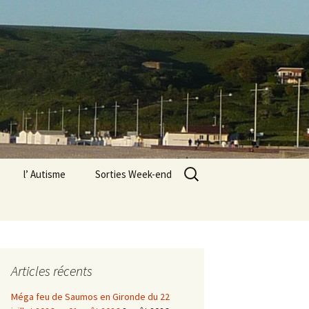
Rechercher :
l’ Autisme
Sorties Week-end
« L’Abbaye des Vaux de
Cernay » dans les
Yvelines
n PSC1 pour moi
8 octobre 2022 à
Gradignan
Le Vexin
Articles récents
s associations à
Paris 18e, Montmartre,
Méga feu de Saumos en Gironde du 22
n le 3 septembre
exposition Valadon,
Utrillo, Utter à l’atelier, 12