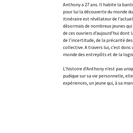
Politique
L
E
Anthony a 27 ans. Il habite la banli
W
Poissy
La collégiale d
(
pour lui la découverte du monde du 
Psychologie positive ( la)
B
itinéraire est révélateur de l’act
Pyrénées-Atlantiques (
La mini ferme d
La Vallée d’Aspe
désormais de nombreux jeunes qui 
Les)
Randonnées
Villiers
de Canfranc , 
A
Aspe, Les Moll
de ces ouvriers d’aujourd’hui dont 
Riglos ( Espagn
de l’incertitude, de la précarité de
Vienne
Santé
Le Parc Meisso
L
A
(
collective. A travers lui, c’est donc
Pau
web-Métiers du
F
L
monde des entrepôts et de la logis
multimédia et de
L
p
p
l’internet
G
L’histoire d’Anthony n’est pas uni
I
l
pudique sur sa vie personnelle, el
L
d
expériences, un jeune qui, à sa mani
M
L
p
P
(