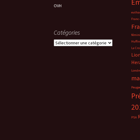
Em
OVH
eutha
Franc
Fra
Catégories
fémin
Catégories
Huffin
La Cro
Lion
Her
Londr
ma
Peuge
Pr
20
PSA