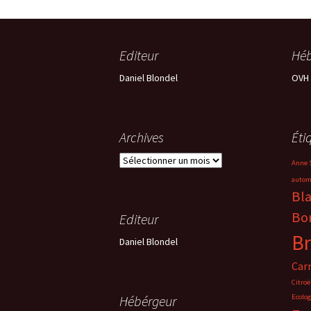
Editeur
Héb
Daniel Blondel
OVH
Archives
Éti
Archives
Anne S
autom
Bl
Bo
Editeur
Br
Daniel Blondel
Car
Citro
Hébérgeur
Ecolog