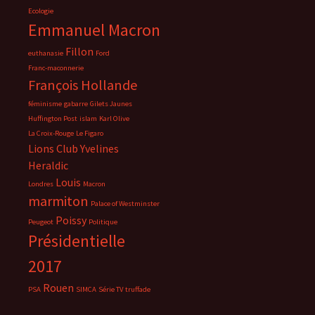
Ecologie
Emmanuel Macron
Fillon
euthanasie
Ford
Franc-maconnerie
François Hollande
féminisme
gabarre
Gilets Jaunes
Huffington Post
islam
Karl Olive
La Croix-Rouge
Le Figaro
Lions Club Yvelines
Heraldic
Louis
Londres
Macron
marmiton
Palace of Westminster
Poissy
Peugeot
Politique
Présidentielle
2017
Rouen
PSA
SIMCA
Série TV
truffade