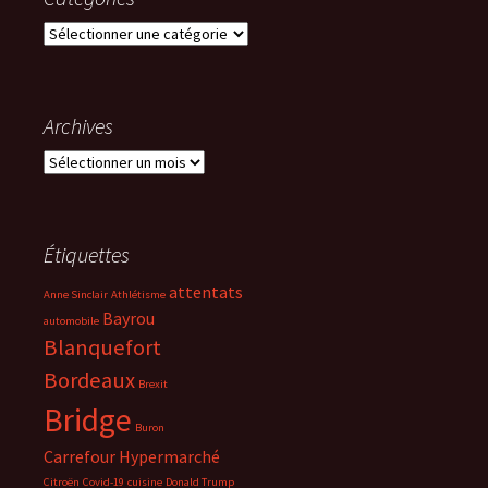
Catégories
Archives
Archives
Étiquettes
attentats
Anne Sinclair
Athlétisme
Bayrou
automobile
Blanquefort
Bordeaux
Brexit
Bridge
Buron
Carrefour Hypermarché
Citroën
Covid-19
cuisine
Donald Trump