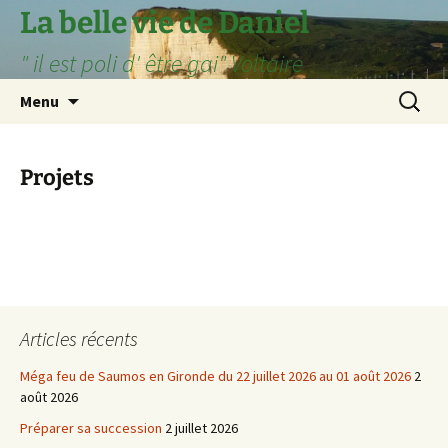
Aller
La belle vie de Daniel
au
" il est poli d' être gai" Voltaire
contenu
Recherc
Menu
Projets
Articles récents
Méga feu de Saumos en Gironde du 22 juillet 2026 au 01 août 2026
2
août 2026
Préparer sa succession
2 juillet 2026