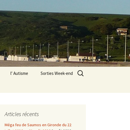
Rechercher :
l’ Autisme
Sorties Week-end
« L’Abbaye des Vaux de
Cernay » dans les
Yvelines
n PSC1 pour moi
8 octobre 2022 à
Gradignan
Le Vexin
Articles récents
s associations à
Paris 18e, Montmartre,
Méga feu de Saumos en Gironde du 22
n le 3 septembre
exposition Valadon,
Utrillo, Utter à l’atelier, 12