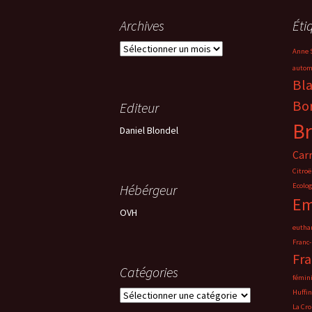
Archives
Éti
Archives
Anne S
autom
Bl
Bo
Editeur
Br
Daniel Blondel
Car
Citro
Hébérgeur
Ecolog
Em
OVH
eutha
Franc
Fra
Catégories
fémin
Catégories
Huffin
La Cro