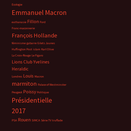
Ecologie
Emmanuel Macron
Fillon
euthanasie
Ford
Franc-maconnerie
François Hollande
féminisme
gabarre
Gilets Jaunes
Huffington Post
islam
Karl Olive
La Croix-Rouge
Le Figaro
Lions Club Yvelines
Heraldic
Louis
Londres
Macron
marmiton
Palace of Westminster
Poissy
Peugeot
Politique
Présidentielle
2017
Rouen
PSA
SIMCA
Série TV
truffade