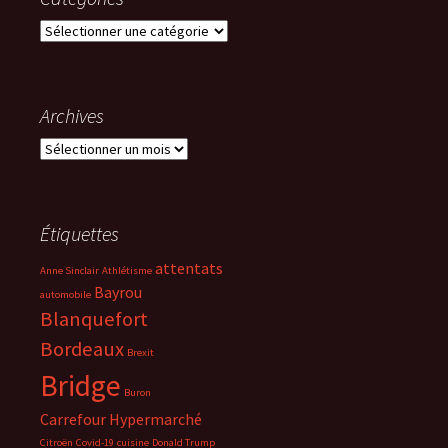
Catégories
Archives
Archives
Étiquettes
attentats
Anne Sinclair
Athlétisme
Bayrou
automobile
Blanquefort
Bordeaux
Brexit
Bridge
Buron
Carrefour Hypermarché
Citroën
Covid-19
cuisine
Donald Trump