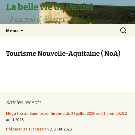
Aller
La belle vie de Daniel
au
" il est poli d' être gai" Voltaire
contenu
Recherc
Menu
Tourisme Nouvelle-Aquitaine ( NoA)
Articles récents
Méga feu de Saumos en Gironde du 22 juillet 2026 au 01 août 2026
2
août 2026
Préparer sa succession
2 juillet 2026