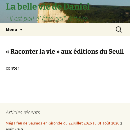
Aller
La belle vie de Daniel
au
" il est poli d' être gai" Voltaire
contenu
Recherc
Menu
« Raconter la vie » aux éditions du Seuil
conter
Articles récents
Méga feu de Saumos en Gironde du 22 juillet 2026 au 01 août 2026
2
août 2026