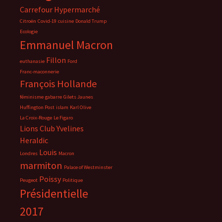
Carrefour Hypermarché
Citroën
Covid-19
cuisine
Donald Trump
Ecologie
Emmanuel Macron
Fillon
euthanasie
Ford
Franc-maconnerie
François Hollande
féminisme
gabarre
Gilets Jaunes
Huffington Post
islam
Karl Olive
La Croix-Rouge
Le Figaro
Lions Club Yvelines
Heraldic
Louis
Londres
Macron
marmiton
Palace of Westminster
Poissy
Peugeot
Politique
Présidentielle
2017