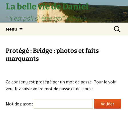
Aller
La belle vie de Daniel
au
" il est poli d' être gai" Voltaire
contenu
Recherc
Menu
Protégé : Bridge : photos et faits
marquants
Ce contenu est protégé par un mot de passe. Pour le voir,
veuillez saisir votre mot de passe ci-dessous :
Mot de passe :