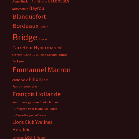
attentats
Anne Sinclair
Athlétisme
Bayrou
automobile
Blanquefort
Bordeaux
Brexit
Bridge
Buron
Carrefour Hypermarché
Citroën
Covid-19
cuisine
Donald Trump
Ecologie
Emmanuel Macron
Fillon
euthanasie
Ford
Franc-maconnerie
François Hollande
féminisme
gabarre
Gilets Jaunes
Huffington Post
islam
Karl Olive
La Croix-Rouge
Le Figaro
Lions Club Yvelines
Heraldic
Louis
Londres
Macron