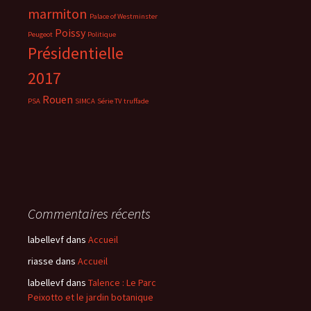
marmiton
Palace of Westminster
Poissy
Peugeot
Politique
Présidentielle
2017
Rouen
PSA
SIMCA
Série TV
truffade
Commentaires récents
labellevf
dans
Accueil
riasse
dans
Accueil
labellevf
dans
Talence : Le Parc
Peixotto et le jardin botanique