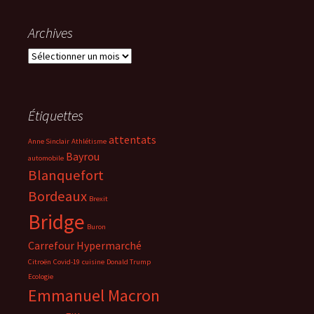
Archives
Archives
Étiquettes
attentats
Anne Sinclair
Athlétisme
Bayrou
automobile
Blanquefort
Bordeaux
Brexit
Bridge
Buron
Carrefour Hypermarché
Citroën
Covid-19
cuisine
Donald Trump
Ecologie
Emmanuel Macron