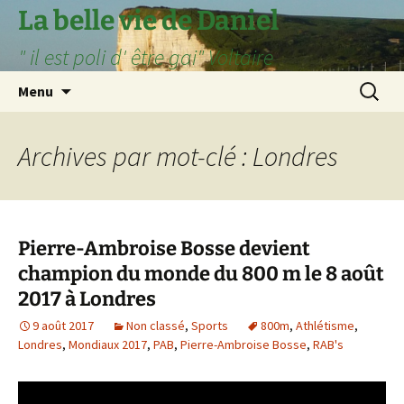
Aller
La belle vie de Daniel
au
" il est poli d' être gai" Voltaire
contenu
Recherc
Menu
Archives par mot-clé : Londres
Pierre-Ambroise Bosse devient
champion du monde du 800 m le 8 août
2017 à Londres
9 août 2017
Non classé
,
Sports
800m
,
Athlétisme
,
Londres
,
Mondiaux 2017
,
PAB
,
Pierre-Ambroise Bosse
,
RAB's