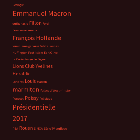
Ecologie
Emmanuel Macron
Fillon
euthanasie
Ford
Franc-maconnerie
François Hollande
féminisme
gabarre
Gilets Jaunes
Huffington Post
islam
Karl Olive
La Croix-Rouge
Le Figaro
Lions Club Yvelines
Heraldic
Louis
Londres
Macron
marmiton
Palace of Westminster
Poissy
Peugeot
Politique
Présidentielle
2017
Rouen
PSA
SIMCA
Série TV
truffade