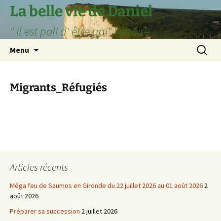
Aller
La belle vie de Daniel
au
" il est poli d' être gai" Voltaire
contenu
Recherc
Menu
Migrants_Réfugiés
Articles récents
Méga feu de Saumos en Gironde du 22 juillet 2026 au 01 août 2026
2
août 2026
Préparer sa succession
2 juillet 2026