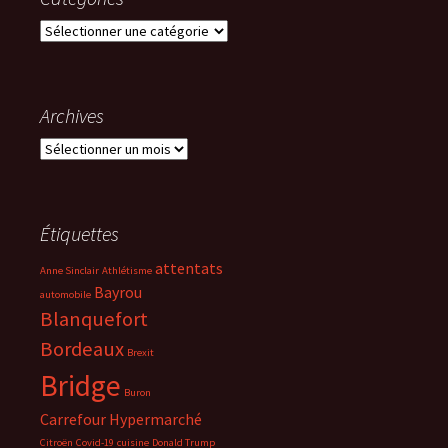
Catégories
Archives
Archives
Étiquettes
attentats
Anne Sinclair
Athlétisme
Bayrou
automobile
Blanquefort
Bordeaux
Brexit
Bridge
Buron
Carrefour Hypermarché
Citroën
Covid-19
cuisine
Donald Trump