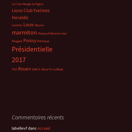
La Croix-Rouge
Le Figaro
Lions Club Yvelines
Heraldic
Louis
Londres
Macron
marmiton
Palace of Westminster
Poissy
Peugeot
Politique
Présidentielle
2017
Rouen
PSA
SIMCA
Série TV
truffade
Commentaires récents
labellevf
dans
Accueil