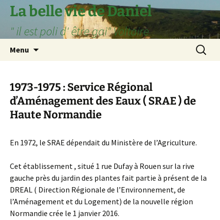
Aller
La belle vie de Daniel
au
" il est poli d' être gai" Voltaire
contenu
Recherc
Menu
1973-1975 : Service Régional
d’Aménagement des Eaux ( SRAE ) de
Haute Normandie
En 1972, le SRAE dépendait du Ministère de l’Agriculture.
Cet établissement , situé 1 rue Dufay à Rouen sur la rive
gauche près du jardin des plantes fait partie à présent de la
DREAL ( Direction Régionale de l’Environnement, de
l’Aménagement et du Logement) de la nouvelle région
Normandie crée le 1 janvier 2016.