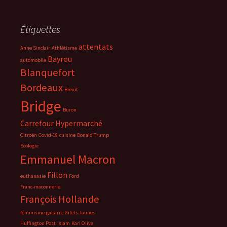
Étiquettes
attentats
Anne Sinclair
Athlétisme
Bayrou
automobile
Blanquefort
Bordeaux
Brexit
Bridge
Buron
Carrefour Hypermarché
Citroën
Covid-19
cuisine
Donald Trump
Ecologie
Emmanuel Macron
Fillon
euthanasie
Ford
Franc-maconnerie
François Hollande
féminisme
gabarre
Gilets Jaunes
Huffington Post
islam
Karl Olive