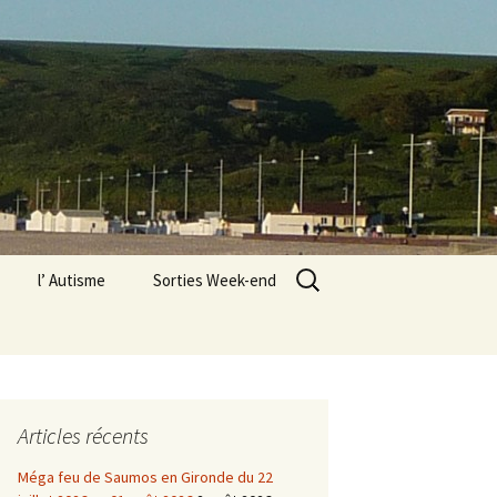
Rechercher :
l’ Autisme
Sorties Week-end
« L’Abbaye des Vaux de
Cernay » dans les
Yvelines
n PSC1 pour moi
8 octobre 2022 à
Gradignan
Le Vexin
Articles récents
s associations à
Paris 18e, Montmartre,
Méga feu de Saumos en Gironde du 22
n le 3 septembre
exposition Valadon,
Utrillo, Utter à l’atelier, 12