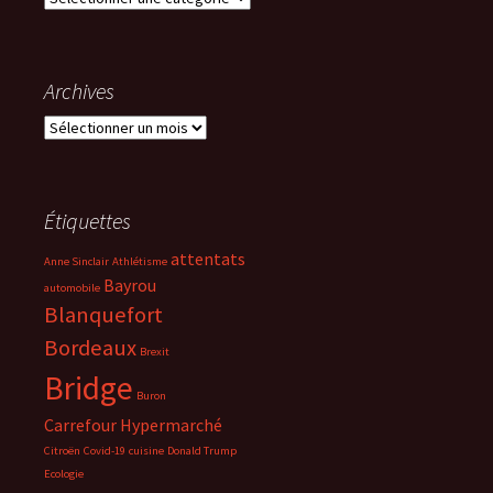
Archives
Archives
Étiquettes
attentats
Anne Sinclair
Athlétisme
Bayrou
automobile
Blanquefort
Bordeaux
Brexit
Bridge
Buron
Carrefour Hypermarché
Citroën
Covid-19
cuisine
Donald Trump
Ecologie