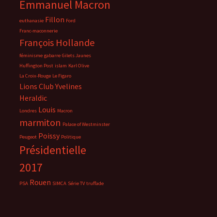
Emmanuel Macron
Fillon
euthanasie
Ford
Franc-maconnerie
François Hollande
féminisme
gabarre
Gilets Jaunes
Huffington Post
islam
Karl Olive
La Croix-Rouge
Le Figaro
Lions Club Yvelines
Heraldic
Louis
Londres
Macron
marmiton
Palace of Westminster
Poissy
Peugeot
Politique
Présidentielle
2017
Rouen
PSA
SIMCA
Série TV
truffade