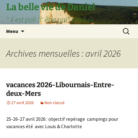
Aller
La belle vie de Daniel
au
" il est poli d' être gai" Voltaire
contenu
Recherc
Menu
Archives mensuelles : avril 2026
vacances 2026-Libournais-Entre-
deux-Mers
27 avril 2026
Non classé
25-26-27 avril 2026 : objectif repérage campings pour
vacances été avec Louis & Charlotte